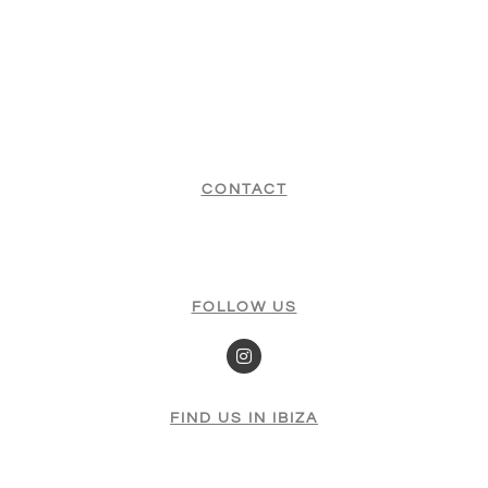
We are the authorised sale and rental centre for the best premium brands
on the market, located in Ibiza with worldwide shipping.
CONTACT
+34 650 700 550
office@ibizafoils.com
FOLLOW US
FIND US IN IBIZA
LESSONS & RENTALS
Cala Jondal (Tropicana)